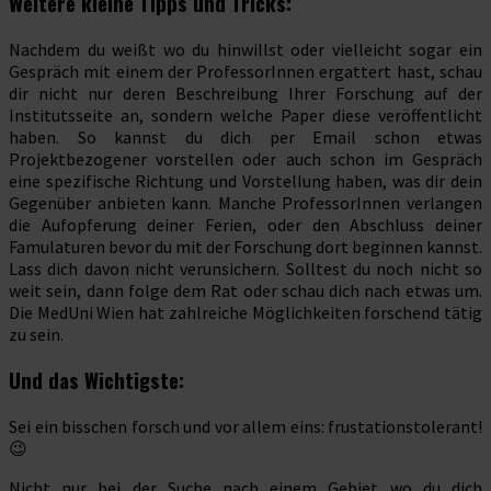
Weitere kleine Tipps und Tricks:
Nachdem du weißt wo du hinwillst oder vielleicht sogar ein
Gespräch mit einem der ProfessorInnen ergattert hast, schau
dir nicht nur deren Beschreibung Ihrer Forschung auf der
Institutsseite an, sondern welche Paper diese veröffentlicht
haben. So kannst du dich per Email schon etwas
Projektbezogener vorstellen oder auch schon im Gespräch
eine spezifische Richtung und Vorstellung haben, was dir dein
Gegenüber anbieten kann. Manche ProfessorInnen verlangen
die Aufopferung deiner Ferien, oder den Abschluss deiner
Famulaturen bevor du mit der Forschung dort beginnen kannst.
Lass dich davon nicht verunsichern. Solltest du noch nicht so
weit sein, dann folge dem Rat oder schau dich nach etwas um.
Die MedUni Wien hat zahlreiche Möglichkeiten forschend tätig
zu sein.
Und das Wichtigste:
Sei ein bisschen forsch und vor allem eins: frustationstolerant!
😉
Nicht nur bei der Suche nach einem Gebiet wo du dich