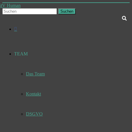
Skip
to
Suchen
content
Deine
StV
Studierendenvertretung
Facebook
Human
TEAM
Das Team
Kontakt
DSGVO