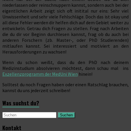
niederlassen oder reinschnuppern kannst, sondern auch bei der
eigentlichen Arbeit zeigt sich oft initital nur eins: Sehr viel
Unwissenheit und sehr viele Fehlschläge. Doch das ist okay und
all diese Fehler werden dir helfen dich auf dem Gebiet weiter zu
entwickeln. Getrau dich Fragen zu stellen. Frag nach Arbeiten
die du dir vor Beginn durchlesen kannst, frag ob du auch bei
anderen Forschern (zb. Master-, oder PhD Studierenden)
mitlaufen kannst. Sei interessiert und motiviert an den
Herausforderungen zu wachsen!
Wenn du schon weißt, dass du den PhD nach deinem
Medizinstudium absolvieren möchtest, dann schau mal ins
Exzellenzprogramm der MedUni Wien
hinein!
Solltest du noch Fragen haben oder einen Ratschlag brauchen,
kannst du uns jederzeit schreiben!
Was suchst du?
Suchen
Kontakt