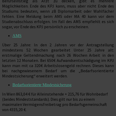
Berufseinstieg als Arzt zu decken, gibt es mehrere
Möglichkeiten. Ende des KPJ kann, muss aber nicht Ende des
Studiums bedeuten, wenn zB Diplomarbeit oder Wahlfächer
fehlen. Eine Meldung beim AMS oder MA 40 kann vor dem
Studienabschluss erfolgen. Im Fall des AMS empfiehlt es sich
sogar, vor Ende des KPJ persönlich zu erscheinen.
AMS
Über 25 Jahre: In den 2 Jahren vor der Antragstellung
mindestens 52 Wochen gearbeitet Unter 25 Jahre alt:
erstmalige Geltendmachung nach 26 Wochen Arbeit in den
letzten 12 Monaten. Bei 650€ Aufwandsentschädigung im KPJ
kann man mit ca 320€ Arbeitslosengeld rechnen. Dieses kann
bei nachgewiesenem Bedarf um die „Bedarfsorientierte
Mindestsicherung“ erweitert werden.
Bedarfsorientierte Mindestsicherung
In Wien 863,04 € für Alleinstehende + 215,76 für Wohnbedarf
(beides Mindeststandards). Dies gilt nur bis zu einem
maximalen Vermögensfreibetrag pro Bedarfsgemeinschaft
von 4315,20 €.