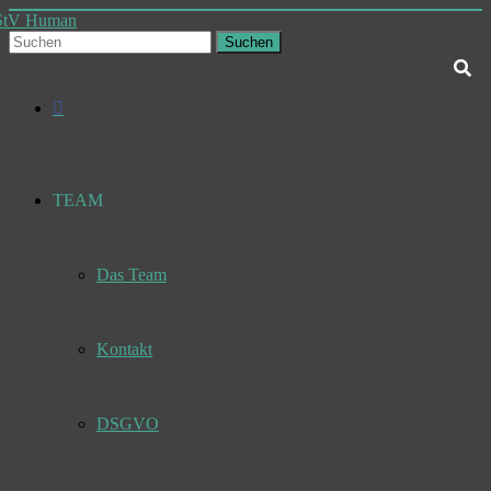
Skip
to
Suchen
content
Deine
StV
Studierendenvertretung
Facebook
Human
TEAM
Das Team
Kontakt
DSGVO