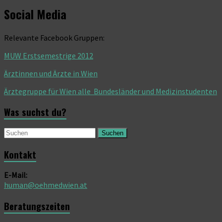
Social Media
Relevante Facebook Gruppen:
MUW Erstsemestrige 2012
Ärztinnen und Ärzte in Wien
Ärztegruppe für Wien alle Bundesländer und Medizinstudenten
Was suchst du?
Suchen
Kontakt
E-Mail:
human@oehmedwien.at
Beratungszeiten